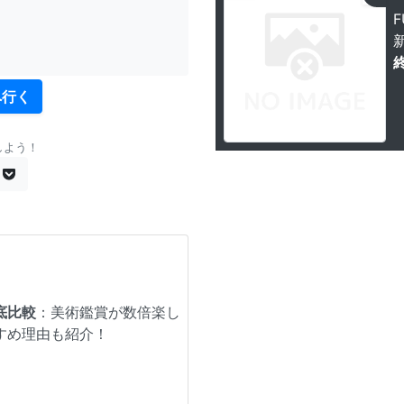
F
へ行く
しよう！
底比較
：美術鑑賞が数倍楽し
すめ理由も紹介！