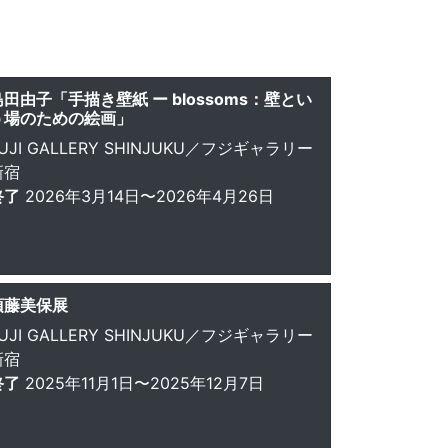
島田由子「手描き壁紙 ー blossoms：壁とい
う場のための絵画」
UJI GALLERY SHINJUKU／フジギャラリー
新宿
終了
2026年3月14日〜2026年4月26日
須藤美保展
UJI GALLERY SHINJUKU／フジギャラリー
新宿
終了
2025年11月1日〜2025年12月7日