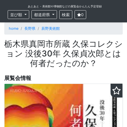
あとあと - 美術館や博物館などの展覧会かんたん予定登録
並び順
都道府県
検索
0
home
長野県
辰野美術館
栃木県真岡市所蔵 久保コレクシ
ョン 没後30年 久保貞次郎とは
何者だったのか？
展覧会情報