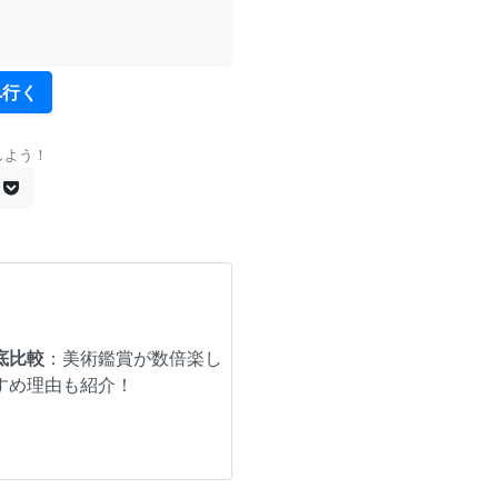
へ行く
しよう！
底比較
：美術鑑賞が数倍楽し
すめ理由も紹介！