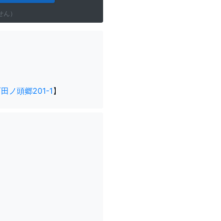
せん）
ノ頭郷201-1
】