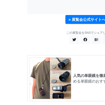
» 展覧会公式サイト
この展覧会をSNSでシェア
B!
人気の単眼鏡を徹
める単眼鏡のおす