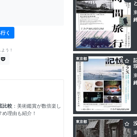
へ行く
しよう！
東京都
底比較
：美術鑑賞が数倍楽し
すめ理由も紹介！
東京都