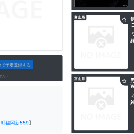
富山県
gleで予定登録する
せん）
富山県
野
W
町福岡新559
】