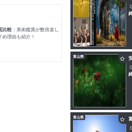
底比較
：美術鑑賞が数倍楽し
すめ理由も紹介！
富山県
富山県