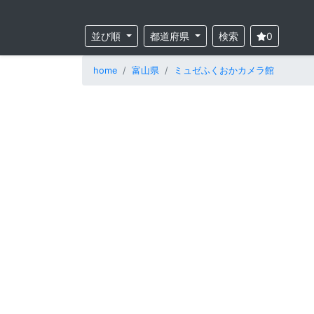
並び順
都道府県
検索
0
home
富山県
ミュゼふくおかカメラ館