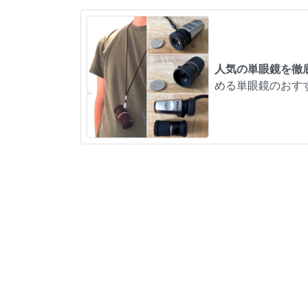
人気の単眼鏡を徹
める単眼鏡のおす