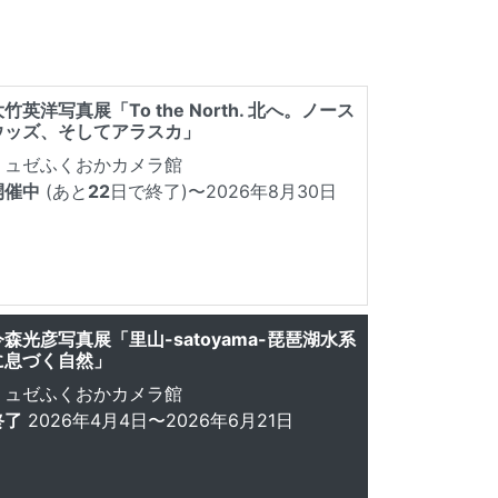
竹英洋写真展「To the North. 北へ。ノース
ウッズ、そしてアラスカ」
ミュゼふくおかカメラ館
開催中
(あと
22
日で終了)
〜2026年8月30日
今森光彦写真展「里山-satoyama-琵琶湖水系
に息づく自然」
ミュゼふくおかカメラ館
終了
2026年4月4日〜2026年6月21日