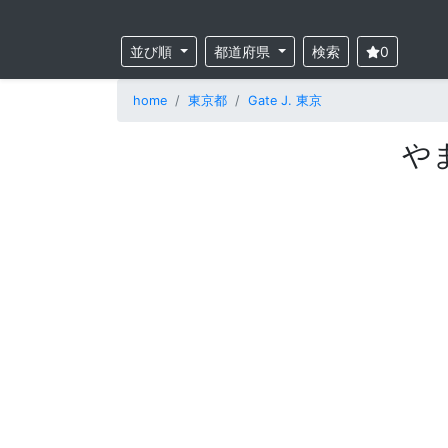
並び順
都道府県
検索
0
home
東京都
Gate J. 東京
や