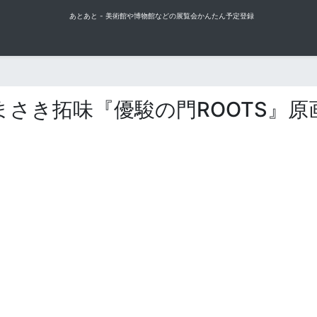
あとあと - 美術館や博物館などの展覧会かんたん予定登録
まさき拓味『優駿の門ROOTS』原