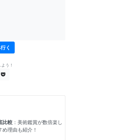
へ行く
しよう！
底比較
：美術鑑賞が数倍楽し
すめ理由も紹介！