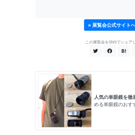
» 展覧会公式サイト
この展覧会をSNSでシェア
B!
人気の単眼鏡を徹
める単眼鏡のおす