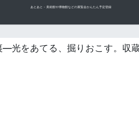
あとあと - 美術館や博物館などの展覧会かんたん予定登録
裏―光をあてる、掘りおこす。収蔵