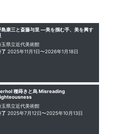
野島康三と斎藤与里 ―美を掴む手、美を興す
眼
埼玉県立近代美術館
終了
2025年11月1日〜2026年1月18日
erhol 種蒔きと烏 Misreading
ighteousness
埼玉県立近代美術館
終了
2025年7月12日〜2025年10月13日