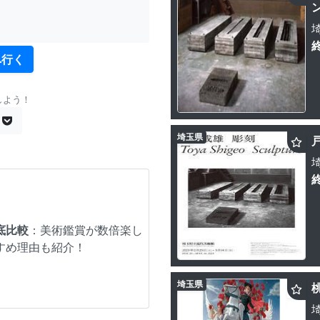
へ行く
しよう！
埼玉県
底比較
：美術鑑賞が数倍楽し
すめ理由も紹介！
埼玉県