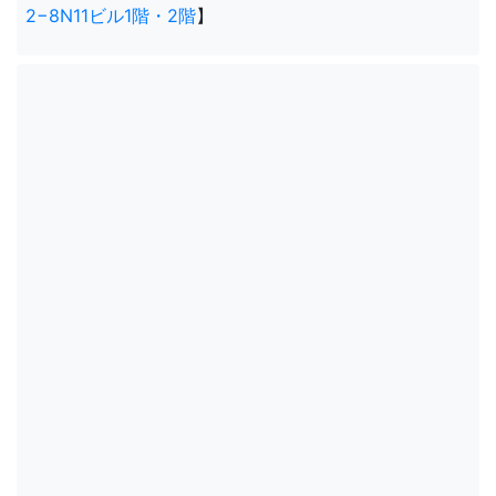
2−8N11ビル1階・2階
】