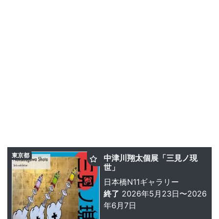
東京都
中津川翔太個展「三見ノ現
世」
日本橋N11ギャラリー
終了
2026年5月23日〜2026
年6月7日