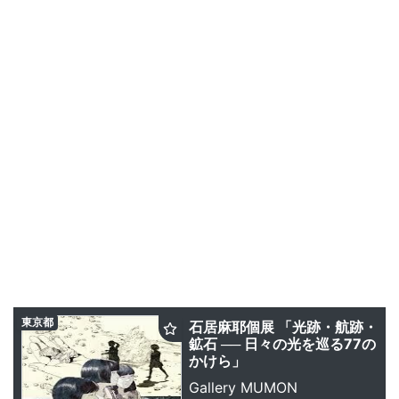
東京都
石居麻耶個展 「光跡・航跡・
鉱石 ── 日々の光を巡る77の
かけら」
Gallery MUMON