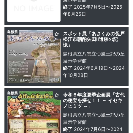
終了
2025年7月5日〜2025
年8月25日
島根県
スポット展「あさくみの促戸
松江市朝酌矢田Ⅱ遺跡の記
憶」
島根県立八雲立つ風土記の丘
展示学習館
終了
2024年6月19日〜2024
年10月28日
島根県
令和６年度夏季企画展「古代
の秘宝を探せ！！ ～ イセキ
ノヒミツ ～」
島根県立八雲立つ風土記の丘
展示学習館
終了
2024年7月6日〜2024