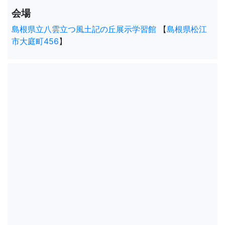
会場
島根県立八雲立つ風土記の丘展示学習館
【
島根県松江
市大庭町456
】