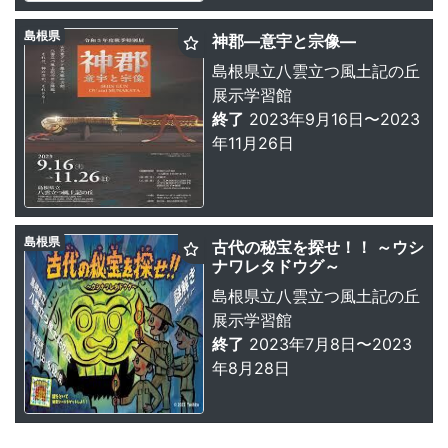
島根県
神郡—意宇と宗像—
島根県立八雲立つ風土記の丘
展示学習館
終了
2023年9月16日〜2023
年11月26日
島根県
古代の秘宝を探せ！！ ～ウシ
ナワレタドウグ～
島根県立八雲立つ風土記の丘
展示学習館
終了
2023年7月8日〜2023
年8月28日