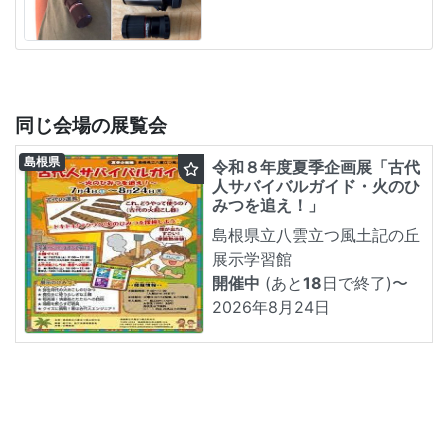
同じ会場の展覧会
島根県
令和８年度夏季企画展「古代
人サバイバルガイド・火のひ
みつを追え！」
島根県立八雲立つ風土記の丘
展示学習館
開催中
(あと
18
日で終了)
〜
2026年8月24日