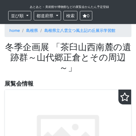
あとあと - 美術館や博物館などの展覧会かんたん予定登録
並び順
都道府県
検索
0
home
島根県
島根県立八雲立つ風土記の丘展示学習館
冬季企画展 「茶臼山西南麓の遺
跡群～山代郷正倉とその周辺
～」
展覧会情報