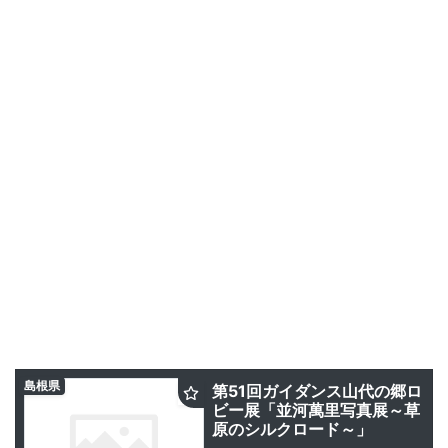
島根県
第51回ガイダンス山代の郷ロ
ビー展「並河萬里写真展～草
原のシルクロード～」