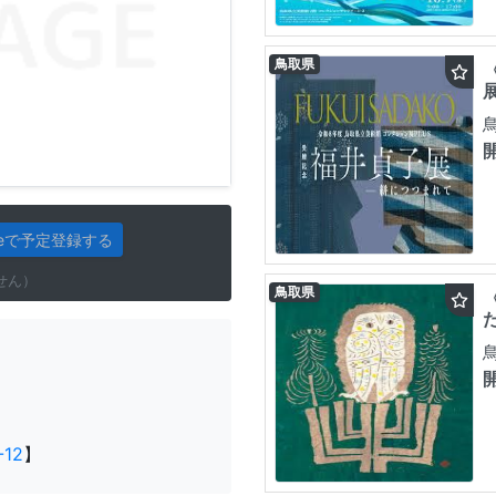
鳥取県
gleで予定登録する
せん）
鳥取県
12
】