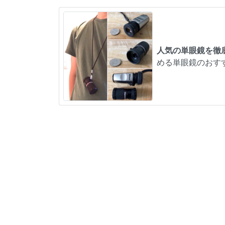
人気の単眼鏡を徹
める単眼鏡のおす