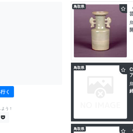
鳥取県
鳥取県
へ行く
しよう！
鳥取県