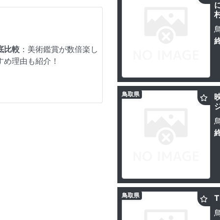
底比較
：美術鑑賞が数倍楽し
すめ理由も紹介！
鳥取県
鳥取県