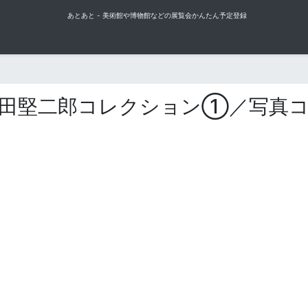
あとあと - 美術館や博物館などの展覧会かんたん予定登録
田堅二郎コレクション①／写真