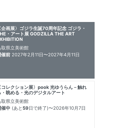
〈企画展〉ゴジラ生誕70周年記念 ゴジラ・
HE・アート展 GODZILLA THE ART
XHIBITION
鳥取県立美術館
開催前
2027年2月11日〜2027年4月11日
〈コレクション展〉pook 光ゆうらん－触れ
る・眺める・光のデジタルアート
鳥取県立美術館
開催中
(あと
59
日で終了)
〜2026年10月7日