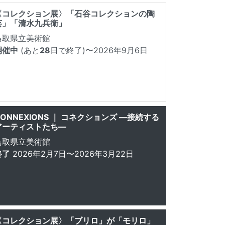
〈コレクション展〉「石谷コレクションの陶
芸」「清水九兵衛」
鳥取県立美術館
開催中
(あと
28
日で終了)
〜2026年9月6日
CONNEXIONS ｜ コネクションズ ―接続する
アーティストたち―
鳥取県立美術館
終了
2026年2月7日〜2026年3月22日
〈コレクション展〉「ブリロ」が「モリロ」