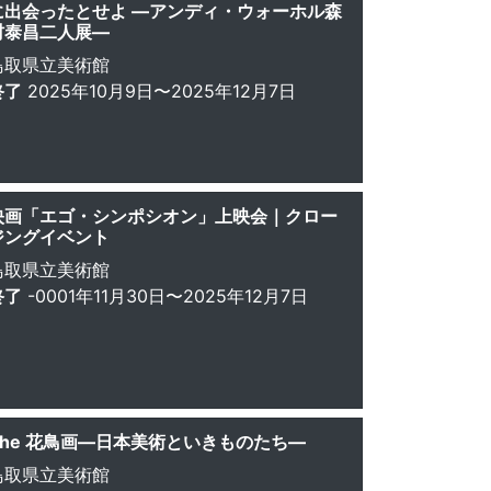
に出会ったとせよ ―アンディ・ウォーホル森
村泰昌二人展―
鳥取県立美術館
終了
2025年10月9日〜2025年12月7日
映画「エゴ・シンポシオン」上映会｜クロー
ジングイベント
鳥取県立美術館
終了
-0001年11月30日〜2025年12月7日
The 花鳥画―日本美術といきものたち―
鳥取県立美術館