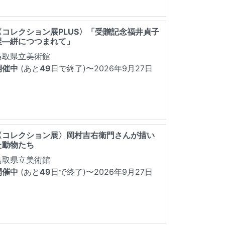
〈コレクション展PLUS〉「受贈記念福井貞子
展―絣につつまれて」
鳥取県立美術館
開催中
(あと
49
日で終了)
〜2026年9月27日
〈コレクション展〉岡村吉右衛門さんが描い
た動物たち
鳥取県立美術館
開催中
(あと
49
日で終了)
〜2026年9月27日