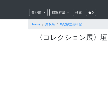
並び順
都道府県
検索
0
home
鳥取県
鳥取県立美術館
〈コレクション展〉垣