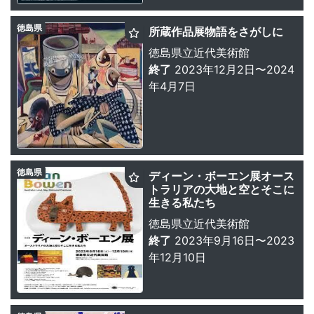
徳島県
所蔵作品展物語をさがしに
徳島県立近代美術館
終了
2023年12月2日〜2024
年4月7日
徳島県
ディーン・ボーエン展オース
トラリアの大地と空とそこに
生きる私たち
徳島県立近代美術館
終了
2023年9月16日〜2023
年12月10日