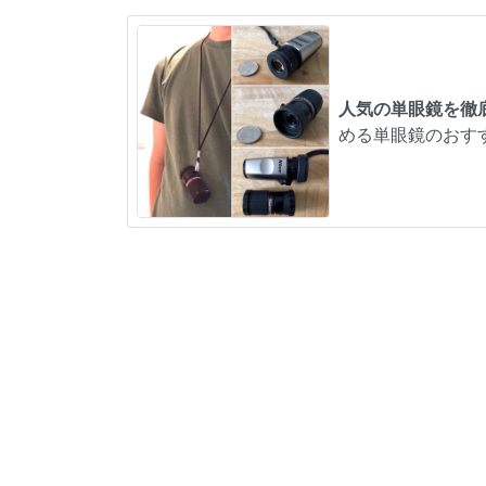
人気の単眼鏡を徹
める単眼鏡のおす