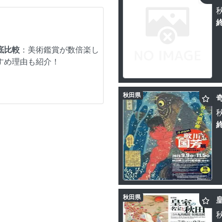
底比較
：美術鑑賞が数倍楽し
すめ理由も紹介！
秋田県
秋田県