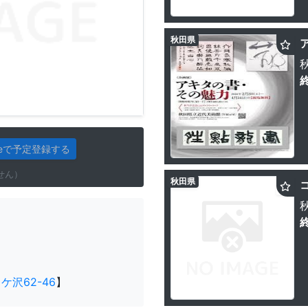
秋田県
gleで予定登録する
せん）
秋田県
沢62-46
】