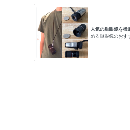
人気の単眼鏡を徹
める単眼鏡のおす