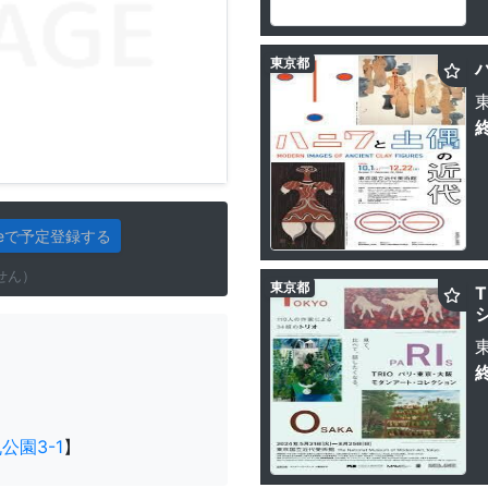
東京都
gleで予定登録する
せん）
東京都
公園3-1
】