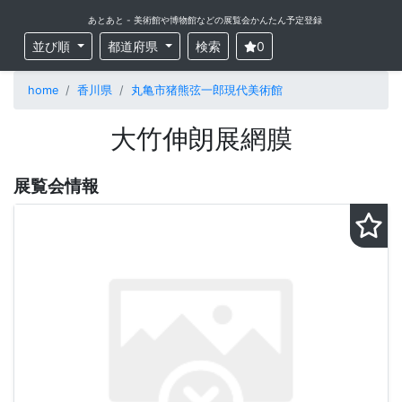
あとあと - 美術館や博物館などの展覧会かんたん予定登録
並び順
都道府県
検索
0
home
香川県
丸亀市猪熊弦一郎現代美術館
大竹伸朗展網膜
展覧会情報