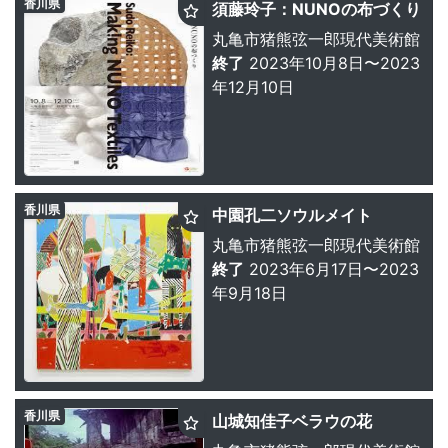
香川県
須藤玲子：NUNOの布づくり
丸亀市猪熊弦一郎現代美術館
終了
2023年10月8日〜2023
年12月10日
香川県
中園孔二ソウルメイト
丸亀市猪熊弦一郎現代美術館
終了
2023年6月17日〜2023
年9月18日
香川県
山城知佳子ベラウの花