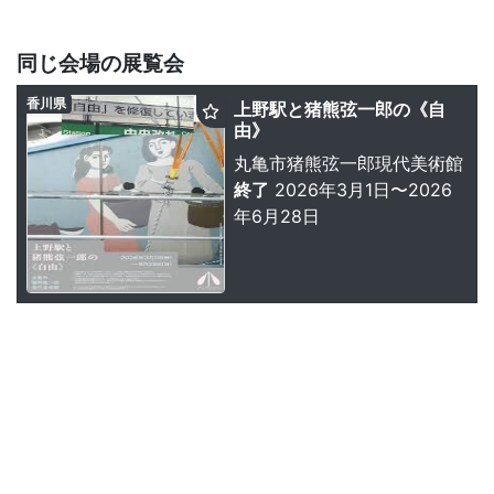
同じ会場の展覧会
香川県
上野駅と猪熊弦一郎の《自
由》
丸亀市猪熊弦一郎現代美術館
終了
2026年3月1日〜2026
年6月28日