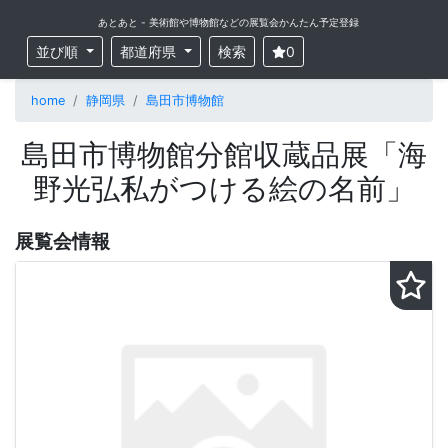
あとあと - 美術館や博物館などの展覧会かんたん予定登録
並び順
都道府県
検索
0
home
静岡県
島田市博物館
島田市博物館分館収蔵品展「海
野光弘私がつける絵の名前」
展覧会情報