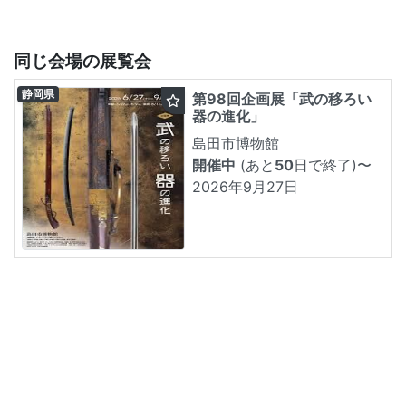
同じ会場の展覧会
静岡県
第98回企画展「武の移ろい
器の進化」
島田市博物館
開催中
(あと
50
日で終了)
〜
2026年9月27日