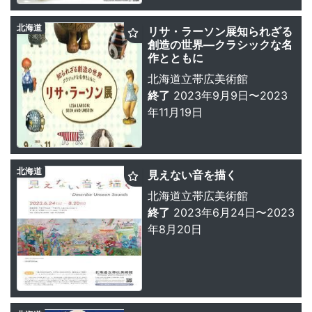
北海道
リサ・ラーソン展知られざる
創造の世界—クラシックな名
作とともに
北海道立帯広美術館
終了
2023年9月9日〜2023
年11月19日
北海道
見えない音を描く
北海道立帯広美術館
終了
2023年6月24日〜2023
年8月20日