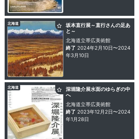
北海道
坂本直行展～直行さんの足あ
と～
北海道立帯広美術館
終了
2024年2月10日〜2024
年3月10日
北海道
深堀隆介展水面のゆらぎの中
へ
北海道立帯広美術館
終了
2023年12月2日〜2024
年1月28日