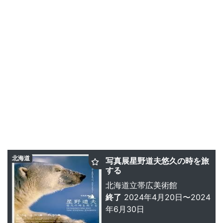
北海道
写真展星野道夫悠久の時を旅
する
北海道立帯広美術館
終了
2024年4月20日〜2024
年6月30日