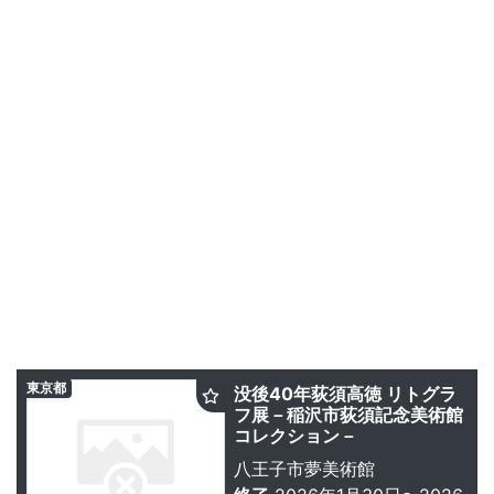
東京都
没後40年荻須高徳 リトグラ
フ展－稲沢市荻須記念美術館
コレクション－
八王子市夢美術館