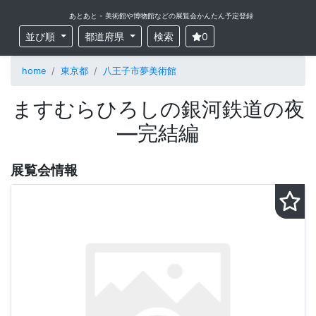
あとあと - 美術館や博物館などの展覧会かんたん予定登録
並び順
都道府県
検索
0
home
東京都
八王子市夢美術館
ますむらひろしの銀河鉄道の夜
―完結編
展覧会情報