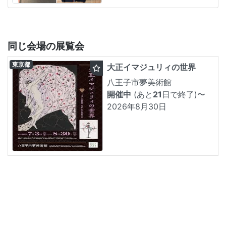
同じ会場の展覧会
東京都
大正イマジュリィの世界
八王子市夢美術館
開催中
(あと
21
日で終了)
〜
2026年8月30日