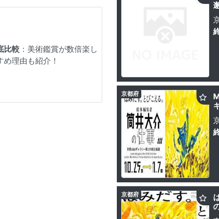
底比較
：美術鑑賞が数倍楽し
すめ理由も紹介！
京都府
京都府