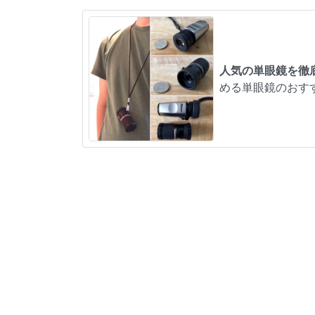
人気の単眼鏡を徹
める単眼鏡のおす