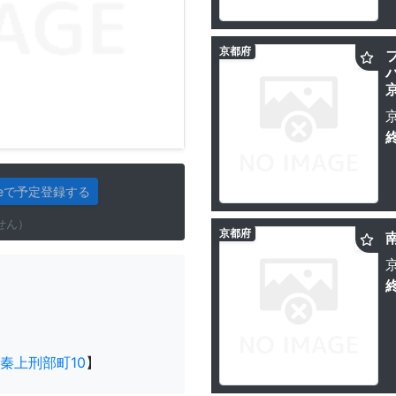
京都府
gleで予定登録する
せん）
京都府
南
秦上刑部町10
】