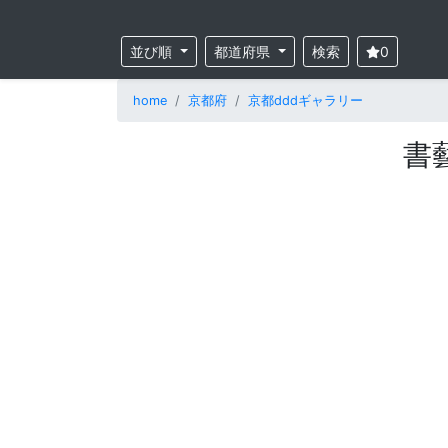
並び順
都道府県
検索
0
home
京都府
京都dddギャラリー
書