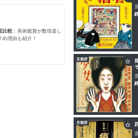
底比較
：美術鑑賞が数倍楽し
すめ理由も紹介！
京都府
京都府