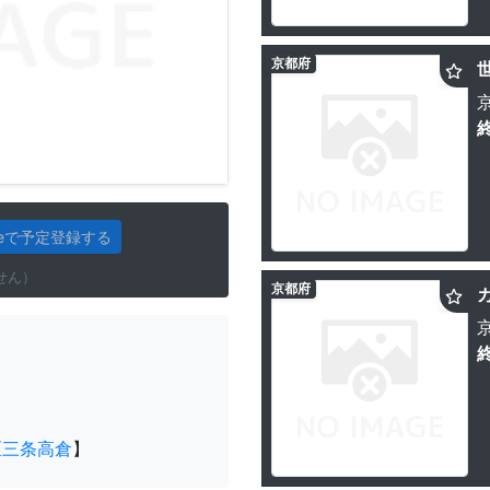
京都府
gleで予定登録する
せん）
京都府
区三条高倉
】