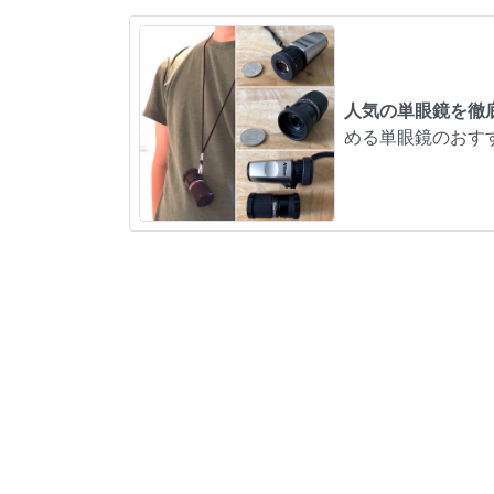
人気の単眼鏡を徹
める単眼鏡のおす