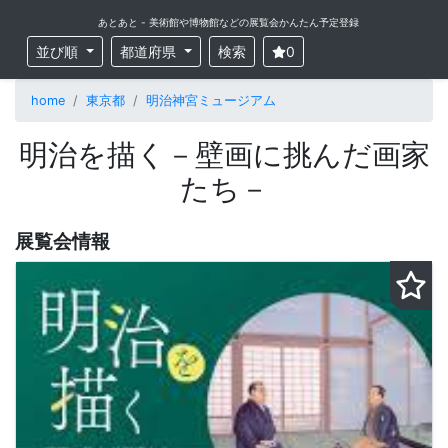
あとあと - 美術館や博物館などの展覧会かんたん予定登録
並び順
都道府県
検索
0
home
東京都
明治神宮ミュージアム
明治を描く－壁画に挑んだ画家
たち－
展覧会情報