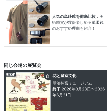
人気の単眼鏡を徹底比較
：美
術鑑賞が数倍楽しめる単眼鏡
のおすすめ理由も紹介！
同じ会場の展覧会
東京都
花と皇室文化
明治神宮ミュージアム
終了
2026年3月28日〜2026
年6月21日