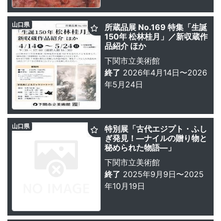
山口県
所蔵品展 No.169 特集「生誕
150年 松林桂月」／新収蔵作
品紹介 ほか
下関市立美術館
終了
2026年4月14日〜2026
年5月24日
山口県
特別展「古代エジプト・ふし
ぎ発見！―ナイルの贈り物と
秘められた物語―」
下関市立美術館
終了
2025年9月9日〜2025
年10月19日