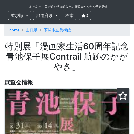
あとあと - 美術館や博物館などの展覧会かんたん予定登録
並び順
都道府県
検索
0
home
山口県
下関市立美術館
特別展「漫画家生活60周年記念
青池保子展Contrail 航跡のかが
やき」
展覧会情報