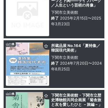
ーツと下関——ライフパーク
／人生という芸術の肖像」
下関市立美術館
終了
2025年2月15日〜2025
年3月23日
山口県
所蔵品展 No.164「夏特集／
韓国現代美術」
下関市立美術館
終了
2024年7月20日〜2024
年8月25日
山口県
下関市立美術館・下関市立歴
史博物館共同企画展「菊舎旅
と友を愛したひと －旅編－」