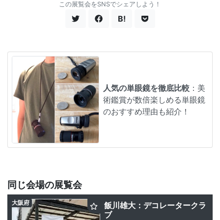
この展覧会をSNSでシェアしよう！
B!
人気の単眼鏡を徹底比較
：美
術鑑賞が数倍楽しめる単眼鏡
のおすすめ理由も紹介！
同じ会場の展覧会
大阪府
飯川雄大：デコレータークラ
ブ