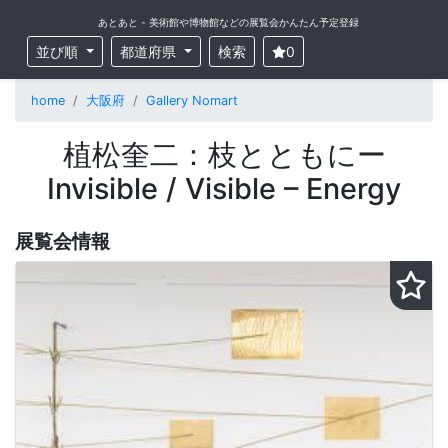
あとあと - 美術館や博物館などの展覧会かんたん予定登録
並び順
都道府県
検索
0
home
大阪府
Gallery Nomart
植松奎二：枝とともにー
Invisible / Visible – Energy
展覧会情報