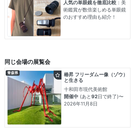
人気の単眼鏡を徹底比較
：美
術鑑賞が数倍楽しめる単眼鏡
のおすすめ理由も紹介！
同じ会場の展覧会
青森県
椿昇 フリーダムー像（ゾウ）
と生きる
十和田市現代美術館
開催中
(あと
92
日で終了)
〜
2026年11月8日