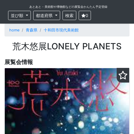
あとあと - 美術館や博物館などの展覧会かんたん予定登録
並び順
都道府県
検索
0
home
青森県
十和田市現代美術館
荒木悠展LONELY PLANETS
展覧会情報