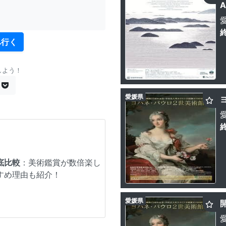
A
へ行く
しよう！
愛媛県
底比較
：美術鑑賞が数倍楽し
すめ理由も紹介！
愛媛県