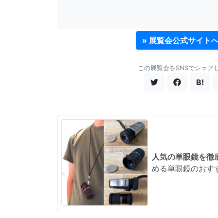
» 展覧会公式サイト
この展覧会をSNSでシェア
B!
人気の単眼鏡を徹
める単眼鏡のおす