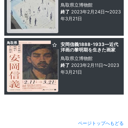
鳥取県立博物館
終了
2023年2月24日〜2023
年3月21日
鳥取県
安岡信義1888-1933—近代
洋画の黎明期を生きた画家
鳥取県立博物館
終了
2023年2月11日〜2023
年3月21日
ページトップへもどる