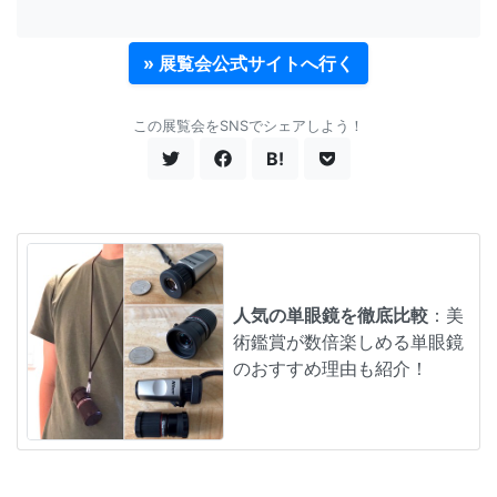
» 展覧会公式サイトへ行く
この展覧会をSNSでシェアしよう！
B!
人気の単眼鏡を徹底比較
：美
術鑑賞が数倍楽しめる単眼鏡
のおすすめ理由も紹介！