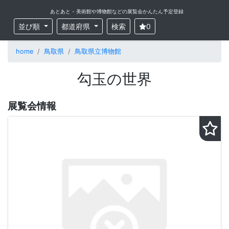
あとあと - 美術館や博物館などの展覧会かんたん予定登録
並び順
都道府県
検索
0
home
鳥取県
鳥取県立博物館
勾玉の世界
展覧会情報