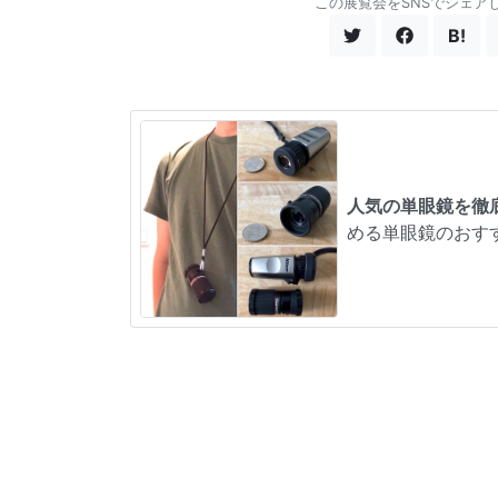
この展覧会をSNSでシェア
B!
人気の単眼鏡を徹
める単眼鏡のおす