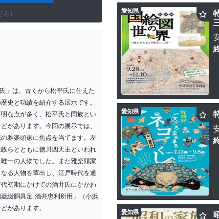
愛知県
せん）
井氏」は、古くから松平氏に仕えた
の歴史と功績を紹介する展示です。
愛知県
不明な点が多く、松平氏と同族とい
などがあります。今回の展示では、
統の雅楽頭家に焦点を当てます。左
康政らとともに徳川四天王といわれ
た唯一の人物でした。また雅楽頭家
となる人物を輩出し、江戸時代を通
時代初期にかけての酒井氏にかかわ
菱綴胴具足 酒井忠利所用」（小浜
などがあります。
愛知県