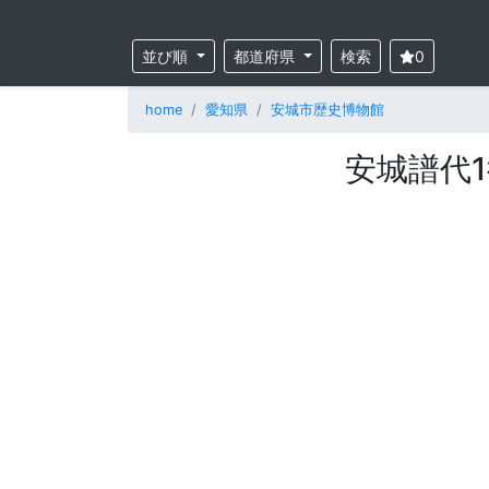
並び順
都道府県
検索
0
home
愛知県
安城市歴史博物館
安城譜代