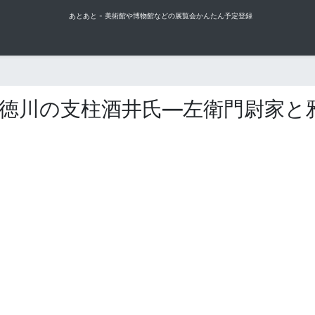
あとあと - 美術館や博物館などの展覧会かんたん予定登録
1徳川の支柱酒井氏—左衛門尉家と