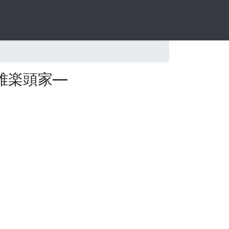
雅楽頭家—