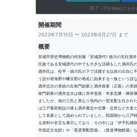
終了
（予定登録はできま
開催期間
2023年7月15日 〜 2023年8月27日 まで
概要
安城市歴史博物館の特別展「安城譜代1 徳川の支柱酒
氏族である安城譜代の中でも大きな活躍をした酒井氏
酒井氏は、松平・徳川氏の下で活躍する以前の出自に
う説や碧海郡や幡豆郡の地名に由来する一族という説
酒井忠次の系統の左衛門尉家と酒井政家（正親）の系
衛門尉家の酒井忠次は後に井伊直政・本多忠勝・榊原
ましたが、他の三氏と異なり領内の一部支配を任され
は江戸幕府創設の後も酒井重忠や忠勝・忠世など大老
して名家として認められていました。戦国期から江戸
る資料や名宝を展示しており、その中には「伊予札桶側
市指定文化財）や「黒塗軍配団扇」（致道博物館蔵）