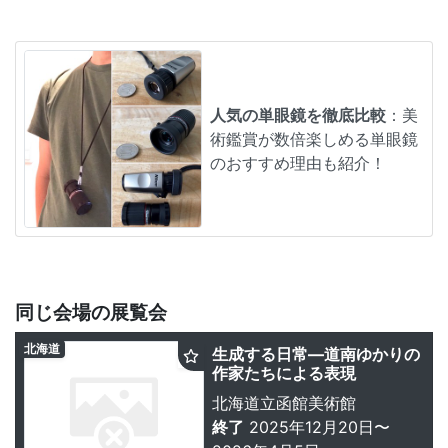
人気の単眼鏡を徹底比較
：美
術鑑賞が数倍楽しめる単眼鏡
のおすすめ理由も紹介！
同じ会場の展覧会
北海道
生成する日常―道南ゆかりの
作家たちによる表現
北海道立函館美術館
終了
2025年12月20日〜