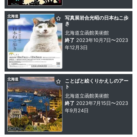
北海道
写真展岩合光昭の日本ねこ歩
き
北海道立函館美術館
終了
2023年10月7日〜2023
年12月3日
北海道
ことばと絵くりかえしのアー
ト
北海道立函館美術館
終了
2023年7月15日〜2023
年9月24日