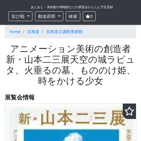
あとあと - 美術館や博物館などの展覧会かんたん予定登録
並び順
都道府県
検索
0
home
北海道
北海道立函館美術館
アニメーション美術の創造者
新・山本二三展天空の城ラピュ
タ、火垂るの墓、もののけ姫、
時をかける少女
展覧会情報