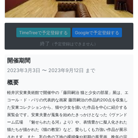
TimeTreeで予定登録する
Googleで予定登録する
終了
（予定登録はできません）
開催期間
2023年3月3日 〜 2023年9月12日 まで
概要
軽井沢安東美術館で開催中の「藤田嗣治 猫と少女の部屋」展は、エ
コール・ド・パリの代表的な画家 藤田嗣治の作品約200点を収集し
た安東コレクションから、猫や少女を描いた作品を中心に紹介する
展覧会です。安東夫妻が蒐集を始めたきっかけとなった《ヴァンド
ーム広場 『魅せられたる河』より》や、表情豊かに擬人化された
猫たちが描かれた《猫の教室》など、愛らしくも力強い作品が展示
されます。また、乳白色の下地の裸婦像や初期の風景画、晩年の宗