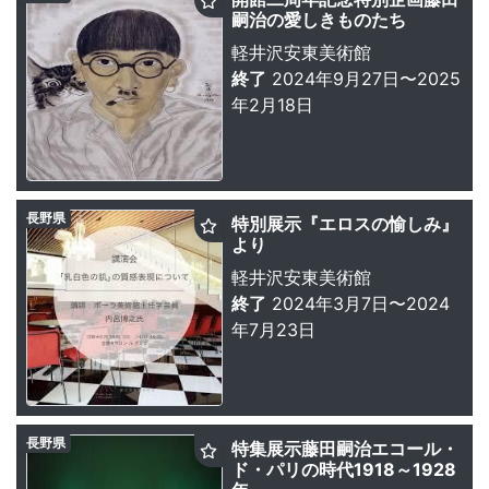
嗣治の愛しきものたち
軽井沢安東美術館
終了
2024年9月27日〜2025
年2月18日
長野県
特別展示『エロスの愉しみ』
より
軽井沢安東美術館
終了
2024年3月7日〜2024
年7月23日
長野県
特集展示藤田嗣治エコール・
ド・パリの時代1918～1928