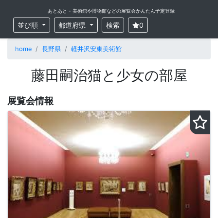
あとあと - 美術館や博物館などの展覧会かんたん予定登録
並び順
都道府県
検索
0
home
長野県
軽井沢安東美術館
藤田嗣治猫と少女の部屋
展覧会情報