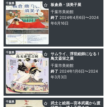
千葉県
板倉鼎・須美子展
千葉市美術館
終了
2024年4月6日〜2024
年6月16日
千葉県
サムライ、浮世絵師になる！
鳥文斎栄之展
千葉市美術館
終了
2024年1月6日〜2024
年3月3日
千葉県
武士と絵画—宮本武蔵から渡