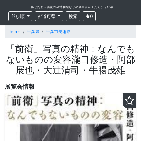
あとあと - 美術館や博物館などの展覧会かんたん予定登録
並び順
都道府県
検索
0
home
千葉県
千葉市美術館
「前衛」写真の精神：なんでも
ないものの変容瀧口修造・阿部
展也・大辻清司・牛腸茂雄
展覧会情報