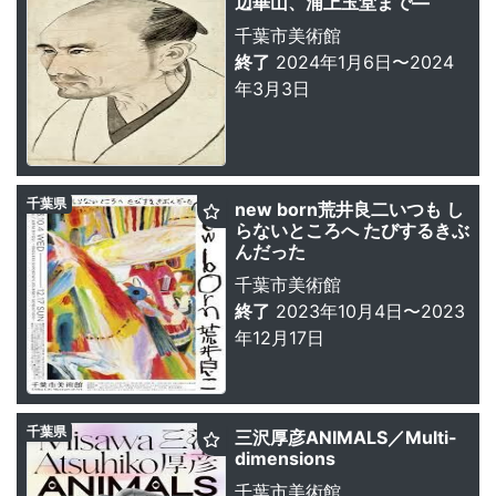
辺崋山、浦上玉堂まで—
千葉市美術館
終了
2024年1月6日〜2024
年3月3日
千葉県
new born荒井良二いつも し
らないところへ たびするきぶ
んだった
千葉市美術館
終了
2023年10月4日〜2023
年12月17日
千葉県
三沢厚彦ANIMALS／Multi-
dimensions
千葉市美術館