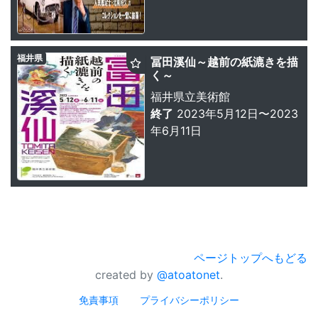
福井県
冨田溪仙～越前の紙漉きを描
く～
福井県立美術館
終了
2023年5月12日〜2023
年6月11日
ページトップへもどる
created by
@atoatonet
.
免責事項
プライバシーポリシー