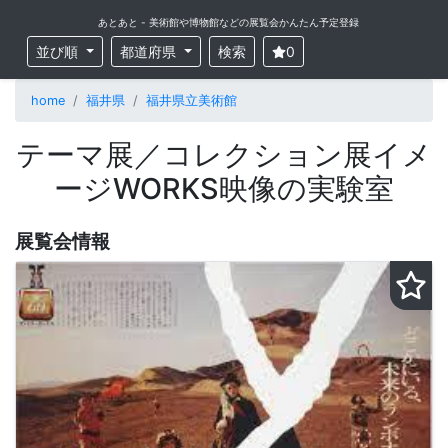
あとあと - 美術館や博物館などの展覧会かんたん予定登録
並び順
都道府県
検索
0
home
福井県
福井県立美術館
テーマ展／コレクション展イメ
ージWORKS映像の実験室
展覧会情報