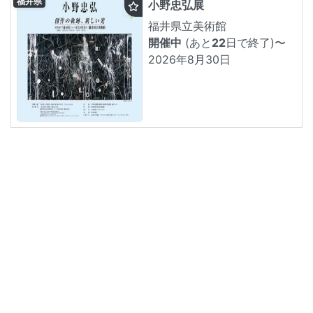
福井県
小野忠弘展
福井県立美術館
開催中
(あと
22
日で終了)
〜
2026年8月30日