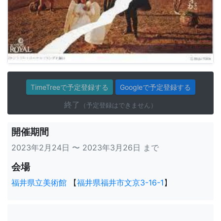
TimeTreeで予定登録する
Googleで予定登録する
終了
（予定登録はできません）
開催期間
2023年2月24日 〜 2023年3月26日 まで
会場
福井県立美術館
【
福井県福井市文京3-16-1
】