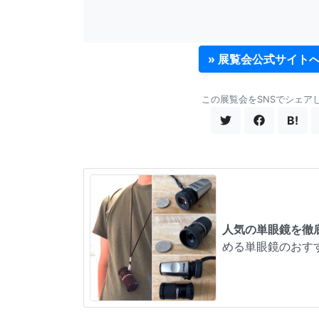
» 展覧会公式サイト
この展覧会をSNSでシェア
B!
人気の単眼鏡を徹
める単眼鏡のおす