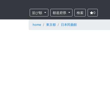
並び順
都道府県
検索
0
home
東京都
日本民藝館