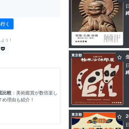
へ行く
しよう！
東京都
底比較
：美術鑑賞が数倍楽し
すめ理由も紹介！
東京都