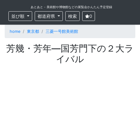
あとあと - 美術館や博物館などの展覧会かんたん予定登録
並び順
都道府県
検索
0
home
東京都
三菱一号館美術館
芳幾・芳年—国芳門下の２大ラ
イバル