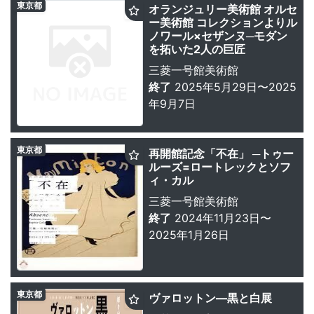
東京都
オランジュリー美術館 オルセ
ー美術館 コレクションよりル
ノワール×セザンヌ─モダン
を拓いた2人の巨匠
三菱一号館美術館
終了
2025年5月29日〜2025
年9月7日
東京都
再開館記念「不在」 ─トゥー
ルーズ=ロートレックとソフ
ィ・カル
三菱一号館美術館
終了
2024年11月23日〜
2025年1月26日
東京都
ヴァロットン—黒と白展