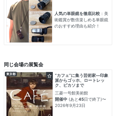
人気の単眼鏡を徹底比較
：美
術鑑賞が数倍楽しめる単眼鏡
のおすすめ理由も紹介！
同じ会場の展覧会
東京都
“カフェ”に集う芸術家―印象
派からゴッホ、ロートレッ
ク、ピカソまで
三菱一号館美術館
開催中
(あと
45
日で終了)
〜
2026年9月23日