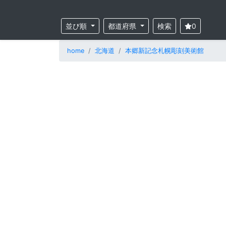
並び順
都道府県
検索
0
home
北海道
本郷新記念札幌彫刻美術館