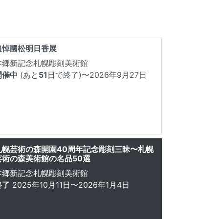
追悼國松明日香展
本郷新記念札幌彫刻美術館
開催中
(あと
51
日で終了)
〜2026年9月27日
札幌芸術の森開園40周年記念彫刻三昧〜札幌
芸術の森美術館の名品50選
本郷新記念札幌彫刻美術館
終了
2025年10月11日〜2026年1月4日