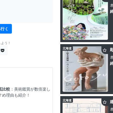
へ行く
しよう！
北海道
底比較
：美術鑑賞が数倍楽し
すめ理由も紹介！
北海道