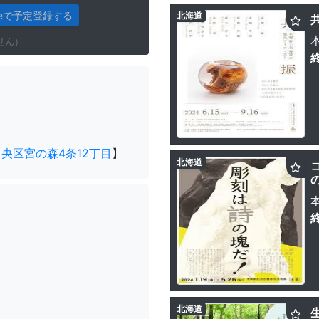
gleで予定登録する
北海道
せん）
央区宮の森4条12丁目
】
北海道
北海道