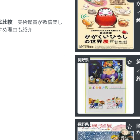
底比較
：美術鑑賞が数倍楽し
すめ理由も紹介！
長野県
長野県