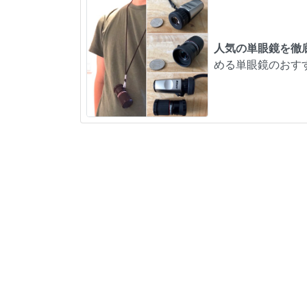
人気の単眼鏡を徹
める単眼鏡のおす