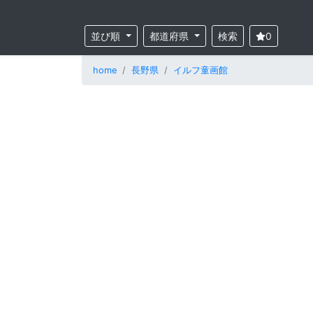
並び順
都道府県
検索
0
home
長野県
イルフ童画館