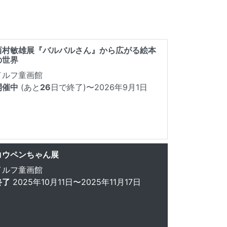
西村敏雄展『バルバルさん』から広がる絵本
の世界
イルフ童画館
開催中
(あと
26
日で終了)
〜2026年9月1日
コウペンちゃん展
イルフ童画館
終了
2025年10月11日〜2025年11月17日