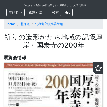
あとあと - 美術館や博物館などの展覧会かんたん予定登録
並び順
都道府県
検索
0
home
北海道
北海道立釧路芸術館
祈りの造形かたち地域の記憶厚
岸・国泰寺の200年
展覧会情報