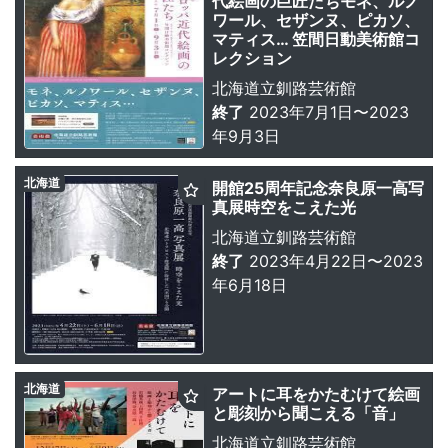
代絵画の巨匠たちモネ、ルノ
ワール、セザンヌ、ピカソ、
マティス… 笠間日動美術館コ
レクション
北海道立釧路芸術館
終了
2023年7月1日〜2023
年9月3日
北海道
開館25周年記念奈良原一高写
真展時空をこえた光
北海道立釧路芸術館
終了
2023年4月22日〜2023
年6月18日
北海道
アートに耳をかたむけて絵画
と彫刻から聞こえる「音」
北海道立釧路芸術館