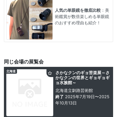
人気の単眼鏡を徹底比較
：美
術鑑賞が数倍楽しめる単眼鏡
のおすすめ理由も紹介！
同じ会場の展覧会
北海道
さかなクンのギョ苦楽展～さ
かなクンの世界とギョギョギ
ョ水族館～
北海道立釧路芸術館
終了
2025年7月19日〜2025
年10月13日