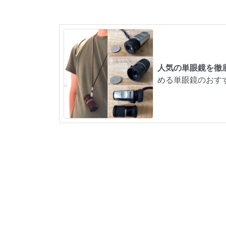
人気の単眼鏡を徹
める単眼鏡のおす