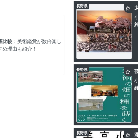
長野県
底比較
：美術鑑賞が数倍楽し
すめ理由も紹介！
長野県
長野県