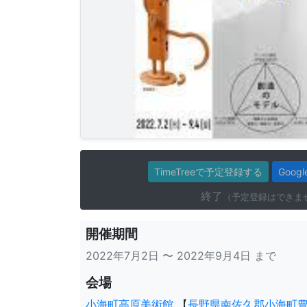
TimeTreeで予定登録する
Goo
終了
（予定登録はできま
開催期間
2022年7月2日 〜 2022年9月4日 まで
会場
小海町高原美術館
【
長野県南佐久郡小海町豊里