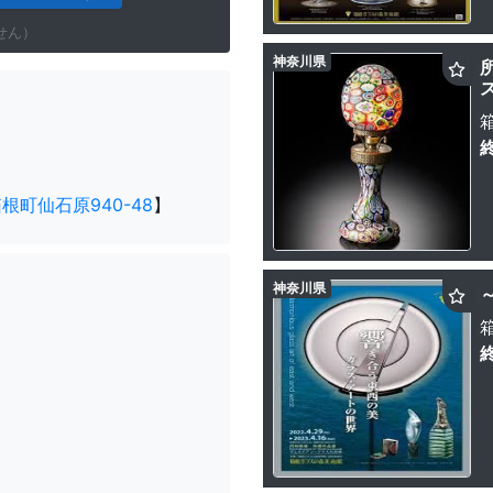
せん）
神奈川県
町仙石原940-48
】
神奈川県